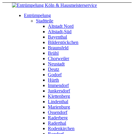
Entrümpelung
Stadtteile
Altstadt Nord
Altstadt-Süd
Bayenthal
Bilderstöckchen
Braunsfeld
Brühl
Chorweiler
Neustadt
Deutz
Godorf
Hürth
Immendorf
Junkersdorf
Klettenberg
Lindenthal
Marienburg
Ossendorf
Raderberg
Raderthal
Rodenkirchen
Rondorf