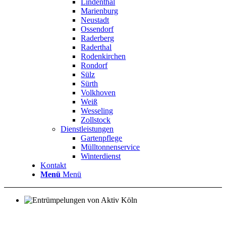
Lindenthal
Marienburg
Neustadt
Ossendorf
Raderberg
Raderthal
Rodenkirchen
Rondorf
Sülz
Sürth
Volkhoven
Weiß
Wesseling
Zollstock
Dienstleistungen
Gartenpflege
Mülltonnenservice
Winterdienst
Kontakt
Menü
Menü