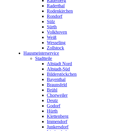
Raderberg
Raderthal
Rodenkirchen
Rondorf
Sülz
Sürth
Volkhoven
Weiß
Wesseling
Zollstock
Hausmeisterservice
Stadtteile
Altstadt Nord
Altstadt-Süd
Bilderstöckchen
Bayenthal
Braunsfeld
Brühl
Chorweiler
Deutz
Godorf
Hürth
Klettenberg
Immendorf
Junkersdorf