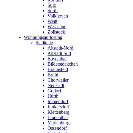
Sülz
Sürth
Volkhoven
Weiß
Wesseling
Zollstock
Wohnungsauflösung
Stadtteile
Altstadt-Nord
Altstadt-Süd
Bayenthal
Bilderstöckchen
Braunsfeld
Brühl
Chorweiler
Neustadt
Godorf
Hürth
Immendorf
Junkersdorf
Klettenberg
Lindenthal
Marienburg
Ossendorf