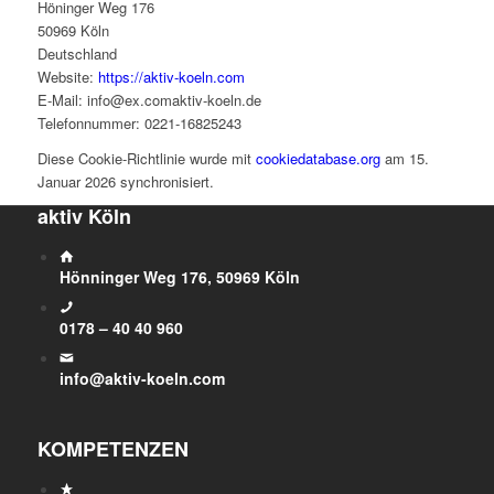
Höninger Weg 176
50969 Köln
Deutschland
Website:
https://aktiv-koeln.com
E-Mail:
info@
ex.com
aktiv-koeln.de
Telefonnummer: 0221-16825243
Diese Cookie-Richtlinie wurde mit
cookiedatabase.org
am 15.
Januar 2026 synchronisiert.
aktiv Köln
Hönninger Weg 176, 50969 Köln
0178 – 40 40 960
info@aktiv-koeln.com
KOMPETENZEN