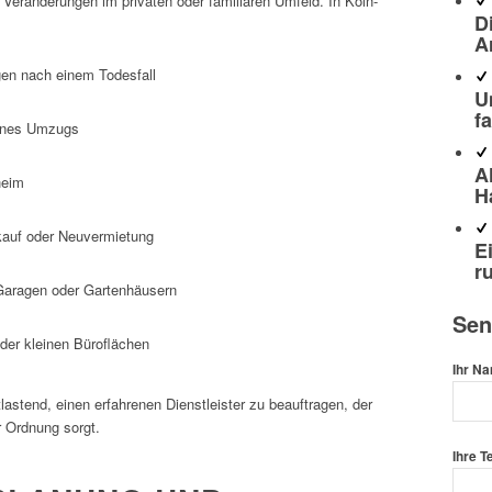
Veränderungen im privaten oder familiären Umfeld. In Köln-
D
A
en nach einem Todesfall
U
f
eines Umzugs
A
heim
H
rkauf oder Neuvermietung
E
r
Garagen oder Gartenhäusern
Sen
er kleinen Büroflächen
Ihr Na
lastend, einen erfahrenen Dienstleister zu beauftragen, der
 Ordnung sorgt.
Ihre T