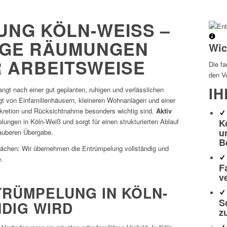
G KÖLN-WEISS – Z
E RÄUMUNGEN M
Wic
 ARBEITSWEISE
Die f
den Vo
IH
angt nach einer gut geplanten, ruhigen und verlässlichen
ägt von Einfamilienhäusern, kleineren Wohnanlagen und einer
kretion und Rücksichtnahme besonders wichtig sind.
Aktiv
K
lungen in Köln-Weiß und sorgt für einen strukturierten Ablauf
u
sauberen Übergabe.
B
ächen: Wir übernehmen die Entrümpelung vollständig und
e.
F
v
TRÜMPELUNG IN KÖLN-
S
IG WIRD
z